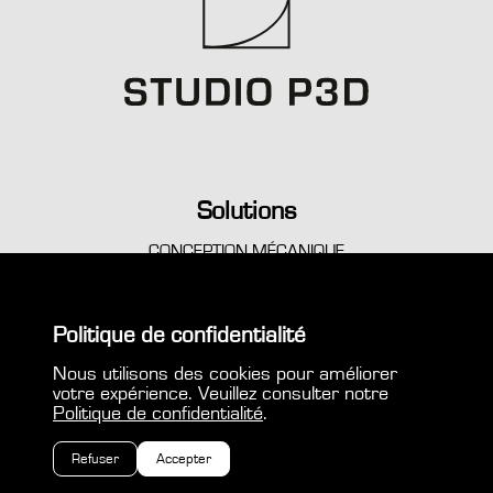
Solutions
CONCEPTION MÉCANIQUE
GÉNIE CONSEIL
SIMULATIONS AVANCÉES
IMPRESSION 3D PROFESSIONNELLE
Politique de confidentialité
Nous utilisons des cookies pour améliorer
votre expérience. Veuillez consulter notre
Politique de confidentialité
.
Refuser
Accepter
©
2026
Studio P3D | All rights reserved.