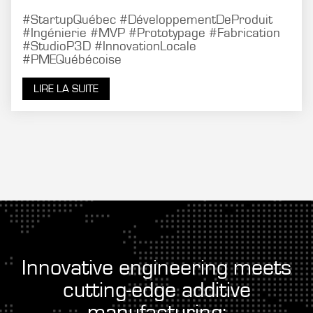
#StartupQuébec #DéveloppementDeProduit
#Ingénierie #MVP #Prototypage #Fabrication
#StudioP3D #InnovationLocale
#PMEQuébécoise
LIRE LA SUITE
Innovative engineering meets
cutting-edge additive
manufacturing: